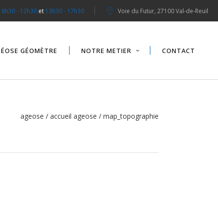
:
8h30 - 12h30
et
13h30 - 17h30
Voie du Futur, 27100 Val-de-Reuil
GÉOSE GÉOMÈTRE
NOTRE METIER
CONTACT
ageose
/
accueil ageose
/
map_topographie