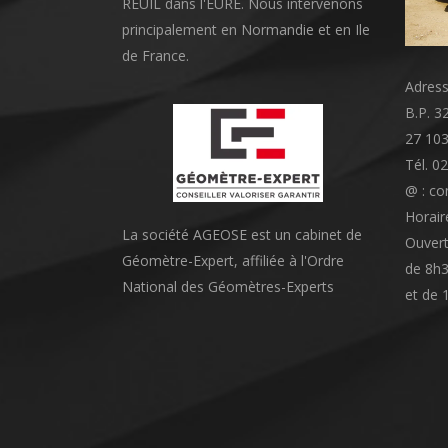
REUIL dans l'EURE. Nous intervenons
principalement en Normandie et en Ile
de France.
Adress
B.P. 3
27 10
Tél. 0
@ : co
Horair
La société AGEOSE est un cabinet de
Ouvert
Géomètre-Expert, affiliée à l'Ordre
de 8h3
National des Géomètres-Experts
et de 