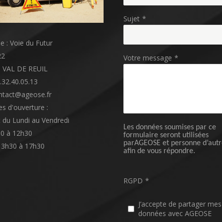
Sujet
*
e : Voie du Futur
22
Votre message
*
3 VAL DE REUIL
2.32.40.05.13
ntact@ageose.fr
es d'ouverture :
 du Lundi au Vendredi
Les données soumises par ce
0 à 12h30
formulaire seront utilisées
parAGEOSE et personne d’autr
13h30 à 17h30
afin de vous répondre.
RGPD
*
J’accepte de partager mes
données avec AGEOSE