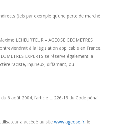
ects (tels par exemple qu’une perte de marché
sateurs. Maxime LEHEURTEUR – AGEOSE GEOMETRES
reviendrait à la législation applicable en France,
SE GEOMETRES EXPERTS se réserve également la
tère raciste, injurieux, diffamant, ou
du 6 août 2004, l’article L. 226-13 du Code pénal
’utilisateur a accédé au site
www.ageose.fr
, le