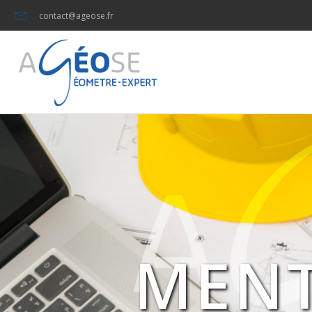
contact@ageose.fr
MENT