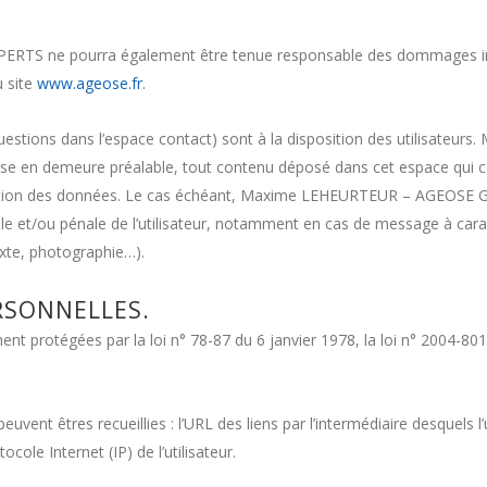
 ne pourra également être tenue responsable des dommages indir
u site
www.ageose.fr
.
s questions dans l’espace contact) sont à la disposition des utili
se en demeure préalable, tout contenu déposé dans cet espace qui cont
protection des données. Le cas échéant, Maxime LEHEURTEUR – AGEO
vile et/ou pénale de l’utilisateur, notamment en cas de message à carac
exte, photographie…).
RSONNELLES.
 protégées par la loi n° 78-87 du 6 janvier 1978, la loi n° 2004-801 
 peuvent êtres recueillies : l’URL des liens par l’intermédiaire desquels l
ocole Internet (IP) de l’utilisateur.