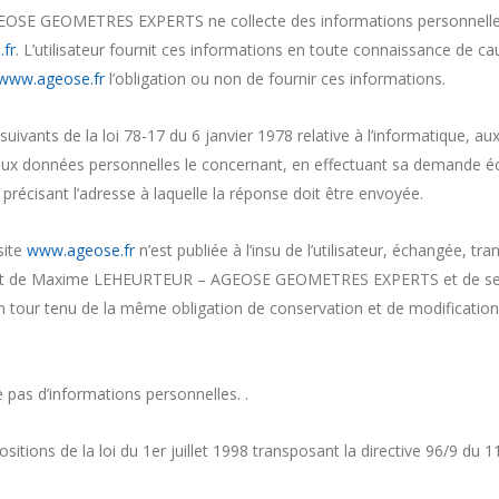
E GEOMETRES EXPERTS ne collecte des informations personnelles rel
fr
. L’utilisateur fournit ces informations en toute connaissance de 
www.ageose.fr
l’obligation ou non de fournir ces informations.
vants de la loi 78-17 du 6 janvier 1978 relative à l’informatique, aux f
on aux données personnelles le concernant, en effectuant sa demande é
n précisant l’adresse à laquelle la réponse doit être envoyée.
site
www.ageose.fr
n’est publiée à l’insu de l’utilisateur, échangée, 
chat de Maxime LEHEURTEUR – AGEOSE GEOMETRES EXPERTS et de ses d
n tour tenu de la même obligation de conservation et de modification d
le pas d’informations personnelles. .
tions de la loi du 1er juillet 1998 transposant la directive 96/9 du 1