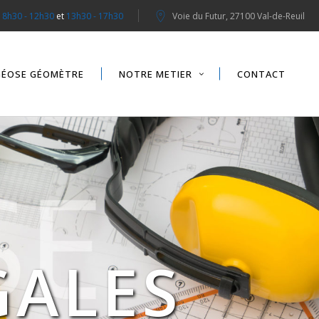
:
8h30 - 12h30
et
13h30 - 17h30
Voie du Futur, 27100 Val-de-Reuil
GÉOSE GÉOMÈTRE
NOTRE METIER
CONTACT
GALES