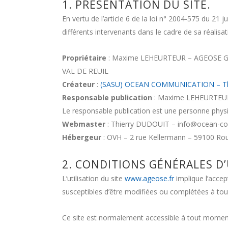
1. PRÉSENTATION DU SITE.
En vertu de l’article 6 de la loi n° 2004-575 du 21 
différents intervenants dans le cadre de sa réalisati
Propriétaire
: Maxime LEHEURTEUR – AGEOSE GE
VAL DE REUIL
Créateur
:
(SASU) OCEAN COMMUNICATION – Th
Responsable publication
: Maxime LEHEURTEUR
Le responsable publication est une personne phy
Webmaster
: Thierry DUDOUIT – info@ocean-co
Hébergeur
: OVH – 2 rue Kellermann – 59100 Rou
2. CONDITIONS GÉNÉRALES D’
L’utilisation du site
www.ageose.fr
implique l’accept
susceptibles d’être modifiées ou complétées à tou
Ce site est normalement accessible à tout moment