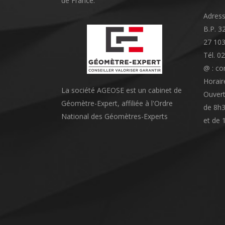
de France.
Adress
B.P. 3
27 10
Tél. 0
@ : co
Horair
La société AGEOSE est un cabinet de
Ouvert
Géomètre-Expert, affiliée à l'Ordre
de 8h3
National des Géomètres-Experts
et de 