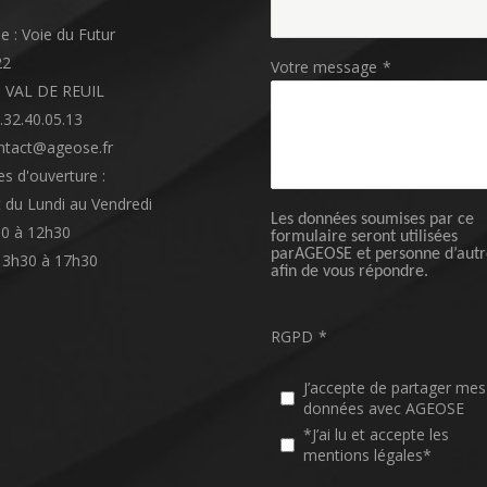
e : Voie du Futur
22
Votre message
*
3 VAL DE REUIL
2.32.40.05.13
ntact@ageose.fr
es d'ouverture :
 du Lundi au Vendredi
Les données soumises par ce
0 à 12h30
formulaire seront utilisées
parAGEOSE et personne d’autr
13h30 à 17h30
afin de vous répondre.
RGPD
*
J’accepte de partager mes
données avec AGEOSE
*J’ai lu et accepte les
mentions légales*