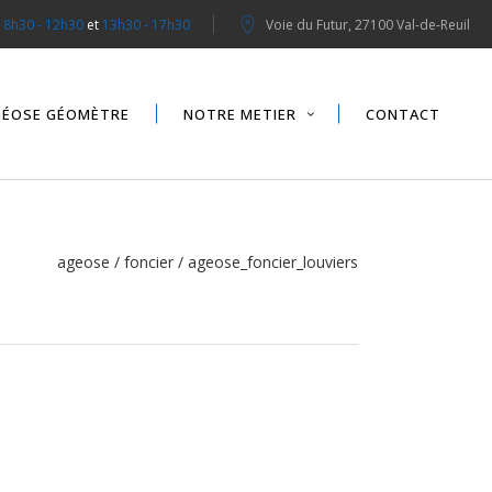
:
8h30 - 12h30
et
13h30 - 17h30
Voie du Futur, 27100 Val-de-Reuil
GÉOSE GÉOMÈTRE
NOTRE METIER
CONTACT
ageose
/
foncier
/
ageose_foncier_louviers