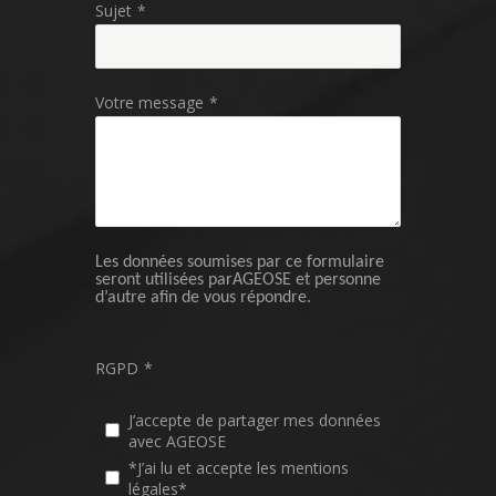
Sujet
*
Votre message
*
Les données soumises par ce formulaire
seront utilisées parAGEOSE et personne
d’autre afin de vous répondre.
RGPD
*
J’accepte de partager mes données
avec AGEOSE
*J’ai lu et accepte les mentions
légales*