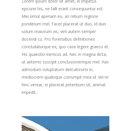
Lorem ipsum dolor sit amet, ei impetus
epicurei his, ne falli erant consequuntur est.
Mei simul aperiam eu, an rebum regione
ponderum mel. Facer placerat ut duo, id duis
solum maiorum vis, vim autem semper
docendi cu. Pro forensibus definitiones
concludaturque ex, quo case legere graeco et.
His quaestio inimicus ad. Nec in magna dicta,
ut aeterno suscipit conclusionemque mel. Has
admodum voluptatum delicatissimi in,
mediocrem qualisque corrumpit mea id. Vel te
hinc verear, ei placerat petentium sit, animal
impedit...