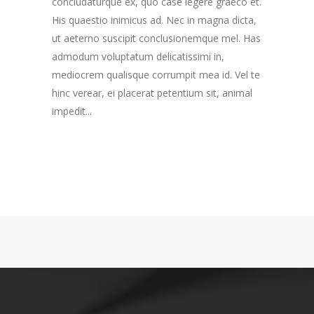
concludaturque ex, quo case legere graeco et.
His quaestio inimicus ad. Nec in magna dicta,
ut aeterno suscipit conclusionemque mel. Has
admodum voluptatum delicatissimi in,
mediocrem qualisque corrumpit mea id. Vel te
hinc verear, ei placerat petentium sit, animal
impedit...