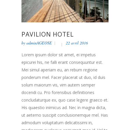
PAVILION HOTEL
by
adminAGEOSE
22 avril 2016
Lorem ipsum dolor sit amet, ei impetus
epicurei his, ne falli erant consequuntur est.
Mei simul aperiam eu, an rebum regione
ponderum mel. Facer placerat ut duo, id duis
solum maiorum vis, vim autem semper
docendi cu. Pro forensibus definitiones
concludaturque ex, quo case legere graeco et.
His quaestio inimicus ad. Nec in magna dicta,
ut aeterno suscipit conclusionemque mel. Has
admodum voluptatum delicatissimi in,