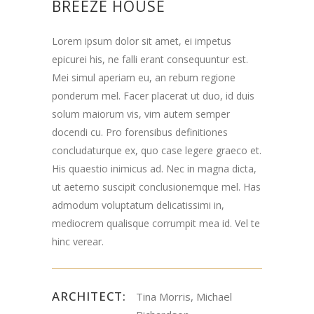
BREEZE HOUSE
Lorem ipsum dolor sit amet, ei impetus
epicurei his, ne falli erant consequuntur est.
Mei simul aperiam eu, an rebum regione
ponderum mel. Facer placerat ut duo, id duis
solum maiorum vis, vim autem semper
docendi cu. Pro forensibus definitiones
concludaturque ex, quo case legere graeco et.
His quaestio inimicus ad. Nec in magna dicta,
ut aeterno suscipit conclusionemque mel. Has
admodum voluptatum delicatissimi in,
mediocrem qualisque corrumpit mea id. Vel te
hinc verear.
ARCHITECT:
Tina Morris, Michael