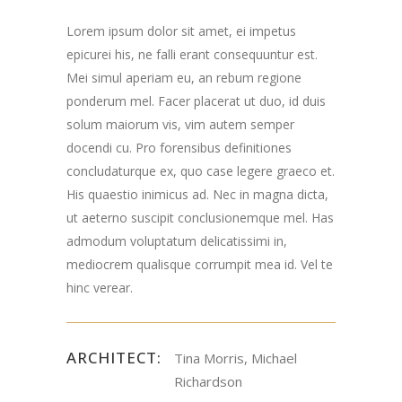
Lorem ipsum dolor sit amet, ei impetus
epicurei his, ne falli erant consequuntur est.
Mei simul aperiam eu, an rebum regione
ponderum mel. Facer placerat ut duo, id duis
solum maiorum vis, vim autem semper
docendi cu. Pro forensibus definitiones
concludaturque ex, quo case legere graeco et.
His quaestio inimicus ad. Nec in magna dicta,
ut aeterno suscipit conclusionemque mel. Has
admodum voluptatum delicatissimi in,
mediocrem qualisque corrumpit mea id. Vel te
hinc verear.
ARCHITECT:
Tina Morris, Michael
Richardson