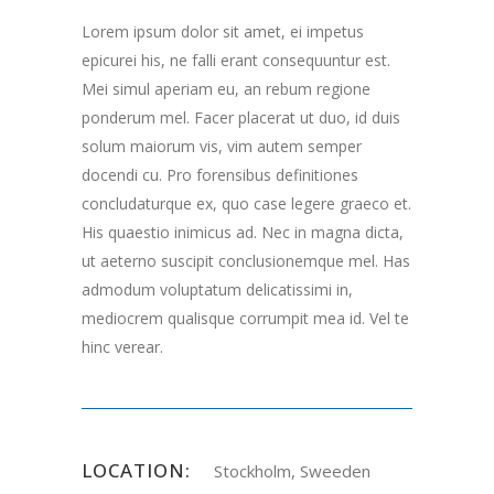
Lorem ipsum dolor sit amet, ei impetus
epicurei his, ne falli erant consequuntur est.
Mei simul aperiam eu, an rebum regione
ponderum mel. Facer placerat ut duo, id duis
solum maiorum vis, vim autem semper
docendi cu. Pro forensibus definitiones
concludaturque ex, quo case legere graeco et.
His quaestio inimicus ad. Nec in magna dicta,
ut aeterno suscipit conclusionemque mel. Has
admodum voluptatum delicatissimi in,
mediocrem qualisque corrumpit mea id. Vel te
hinc verear.
LOCATION:
Stockholm, Sweeden