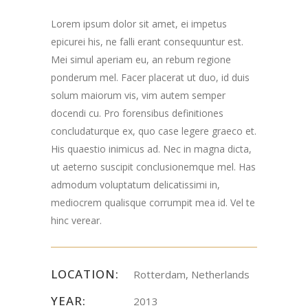
Lorem ipsum dolor sit amet, ei impetus
epicurei his, ne falli erant consequuntur est.
Mei simul aperiam eu, an rebum regione
ponderum mel. Facer placerat ut duo, id duis
solum maiorum vis, vim autem semper
docendi cu. Pro forensibus definitiones
concludaturque ex, quo case legere graeco et.
His quaestio inimicus ad. Nec in magna dicta,
ut aeterno suscipit conclusionemque mel. Has
admodum voluptatum delicatissimi in,
mediocrem qualisque corrumpit mea id. Vel te
hinc verear.
LOCATION:
Rotterdam, Netherlands
YEAR:
2013