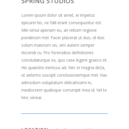
SPRING STUDIOS
Lorem ipsum dolor sit amet, ei impetus
epicurei his, ne falli erant consequuntur est.
Mei simul aperiam eu, an rebum regione
ponderum mel. Facer placerat ut duo, id duis
solum maiorum vis, vim autem semper
docendi cu. Pro forensibus definitiones
concludaturque ex, quo case legere graeco et.
His quaestio inimicus ad. Nec in magna dicta,
ut aeterno suscipit conclusionemque mel. Has
admodum voluptatum delicatissimi in,
mediocrem qualisque corrumpit mea id. Vel te
hinc verear.