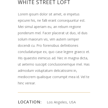
WHITE STREET LOFT
Lorem ipsum dolor sit amet, ei impetus
epicurei his, ne falli erant consequuntur est.
Mei simul aperiam eu, an rebum regione
ponderum mel. Facer placerat ut duo, id duis
solum maiorum vis, vim autem semper
docendi cu. Pro forensibus definitiones
concludaturque ex, quo case legere graeco et.
His quaestio inimicus ad. Nec in magna dicta,
ut aeterno suscipit conclusionemque mel. Has
admodum voluptatum delicatissimi in,
mediocrem qualisque corrumpit mea id. Vel te
hinc verear.
LOCATION:
Los Angeles, USA