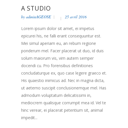
A STUDIO
by
adminAGEOSE
25 avril 2016
Lorem ipsum dolor sit amet, ei impetus
epicurei his, ne falli erant consequuntur est.
Mei simul aperiam eu, an rebum regione
ponderum mel. Facer placerat ut duo, id duis
solum maiorum vis, vim autem semper
docendi cu. Pro forensibus definitiones
concludaturque ex, quo case legere graeco et.
His quaestio inimicus ad. Nec in magna dicta,
ut aeterno suscipit conclusionemque mel. Has
admodum voluptatum delicatissimi in,
mediocrem qualisque corrumpit mea id. Vel te
hinc verear, ei placerat petentium sit, animal
impedit...