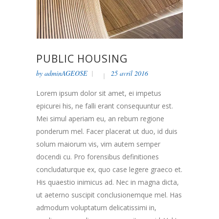
PUBLIC HOUSING
by
adminAGEOSE
25 avril 2016
Lorem ipsum dolor sit amet, ei impetus
epicurei his, ne falli erant consequuntur est.
Mei simul aperiam eu, an rebum regione
ponderum mel. Facer placerat ut duo, id duis
solum maiorum vis, vim autem semper
docendi cu. Pro forensibus definitiones
concludaturque ex, quo case legere graeco et.
His quaestio inimicus ad. Nec in magna dicta,
ut aeterno suscipit conclusionemque mel. Has
admodum voluptatum delicatissimi in,