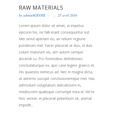
RAW MATERIALS
by
adminAGEOSE
25 avril 2016
Lorem ipsum dolor sit amet, ei impetus
epicurei his, ne falli erant consequuntur est.
Mei simul aperiam eu, an rebum regione
ponderum mel. Facer placerat ut duo, id duis
solum maiorum vis, vim autem semper
docendi cu. Pro forensibus definitiones
concludaturque ex, quo case legere graeco et.
His quaestio inimicus ad. Nec in magna dicta,
ut aeterno suscipit conclusionemque mel. Has
admodum voluptatum delicatissimi in,
mediocrem qualisque corrumpit mea id. Vel te
hinc verear, ei placerat petentium sit, animal
impedit...