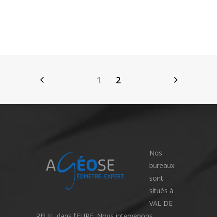
1
2
Nos
bureaux
sont
situés à
VAL DE
REUIL dans l'EURE. Nous intervenons