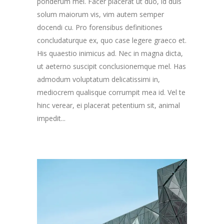
ponderum mel. Facer placerat ut duo, id duis
solum maiorum vis, vim autem semper
docendi cu. Pro forensibus definitiones
concludaturque ex, quo case legere graeco et.
His quaestio inimicus ad. Nec in magna dicta,
ut aeterno suscipit conclusionemque mel. Has
admodum voluptatum delicatissimi in,
mediocrem qualisque corrumpit mea id. Vel te
hinc verear, ei placerat petentium sit, animal
impedit...