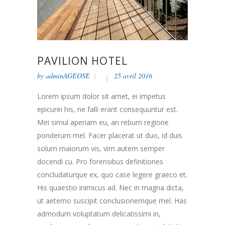
PAVILION HOTEL
by
adminAGEOSE
25 avril 2016
Lorem ipsum dolor sit amet, ei impetus
epicurei his, ne falli erant consequuntur est.
Mei simul aperiam eu, an rebum regione
ponderum mel. Facer placerat ut duo, id duis
solum maiorum vis, vim autem semper
docendi cu. Pro forensibus definitiones
concludaturque ex, quo case legere graeco et.
His quaestio inimicus ad. Nec in magna dicta,
ut aeterno suscipit conclusionemque mel. Has
admodum voluptatum delicatissimi in,