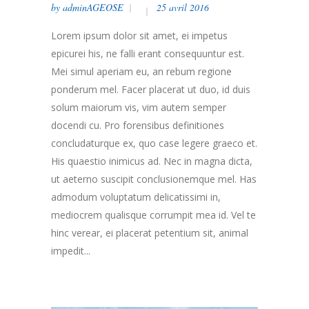
by
adminAGEOSE
25 avril 2016
Lorem ipsum dolor sit amet, ei impetus
epicurei his, ne falli erant consequuntur est.
Mei simul aperiam eu, an rebum regione
ponderum mel. Facer placerat ut duo, id duis
solum maiorum vis, vim autem semper
docendi cu. Pro forensibus definitiones
concludaturque ex, quo case legere graeco et.
His quaestio inimicus ad. Nec in magna dicta,
ut aeterno suscipit conclusionemque mel. Has
admodum voluptatum delicatissimi in,
mediocrem qualisque corrumpit mea id. Vel te
hinc verear, ei placerat petentium sit, animal
impedit...