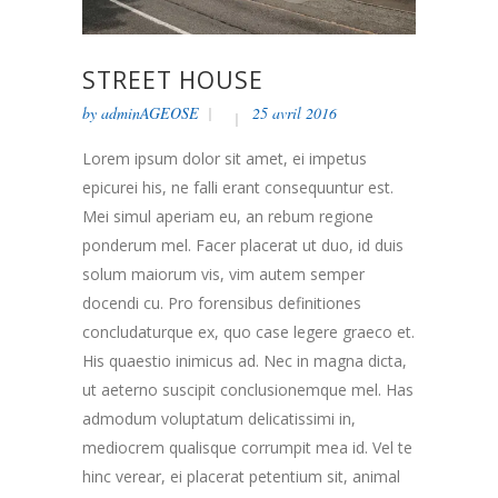
STREET HOUSE
by
adminAGEOSE
25 avril 2016
Lorem ipsum dolor sit amet, ei impetus
epicurei his, ne falli erant consequuntur est.
Mei simul aperiam eu, an rebum regione
ponderum mel. Facer placerat ut duo, id duis
solum maiorum vis, vim autem semper
docendi cu. Pro forensibus definitiones
concludaturque ex, quo case legere graeco et.
His quaestio inimicus ad. Nec in magna dicta,
ut aeterno suscipit conclusionemque mel. Has
admodum voluptatum delicatissimi in,
mediocrem qualisque corrumpit mea id. Vel te
hinc verear, ei placerat petentium sit, animal