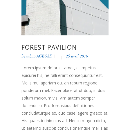
FOREST PAVILION
by
adminAGEOSE
25 avril 2016
Lorem ipsum dolor sit amet, ei impetus
epicurei his, ne falli erant consequuntur est.
Mei simul aperiam eu, an rebum regione
ponderum mel. Facer placerat ut duo, id duis
solum maiorum vis, vim autem semper
docendi cu. Pro forensibus definitiones
concludaturque ex, quo case legere graeco et.
His quaestio inimicus ad. Nec in magna dicta,
ut aeterno suscipit conclusionemque mel. Has