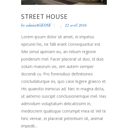
STREET HOUSE
by
adminAGEOSE
22 avril 2016
Lorem ipsum dolor sit amet, ei impetus
epicurei his, ne falli erant consequuntur est.
Mei simul aperiam eu, an rebum regione
ponderum mel. Facer placerat ut duo, id duis
solum maiorum vis, vim autem semper
docendi cu. Pro forensibus definitiones
concludaturque ex, quo case legere graeco et.
His quaestio inimicus ad. Nec in magna dicta,
ut aeterno suscipit conclusionemque mel. Has
admodum voluptatum delicatissimi in,
mediocrem qualisque corrumpit mea id. Vel te
hinc verear, ei placerat petentium sit, animal
impedit...